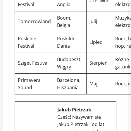
Czerwiec
Festival
Anglia
elektro
Boom,
Muzyk
Tomorrowland
Julij
Belgia
elektr
Roskilde
Roskilde,
Rock, h
Lipiec
Festival
Dania
hop, r
Budapeszt,
Różne
Sziget Festival
Sierpień
Węgry
gatunk
Primavera
Barcelona,
Maj
Rock, i
Sound
Hiszpania
Jakub Pietrzak
Cześć! Nazywam się
Jakub Pietrzak i od lat