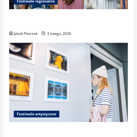
Festiwale regionalne
Najlepsze miejsca do relaksu nad Pogorią
III podczas festiwalu
Jakub Pietrzak
3 lutego, 2026
Festiwale artystyczne
Festiwale fotograficzne i sztuk wizualnych: