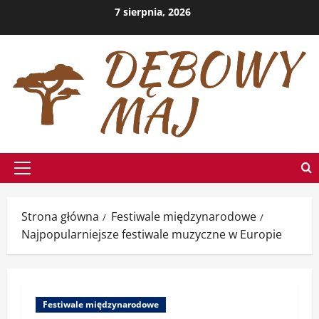
Przejdź
7 sierpnia, 2026
do
treści
Menu
główne
Strona główna
Festiwale międzynarodowe
Najpopularniejsze festiwale muzyczne w Europie
Festiwale międzynarodowe