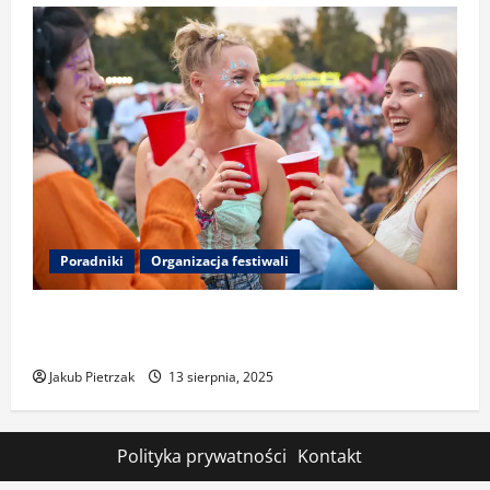
Poradniki
Organizacja festiwali
Zero-waste na festiwalu: segregacja, kubki
wielorazowe i redukcja śladu węglowego
Jakub Pietrzak
13 sierpnia, 2025
Polityka prywatności
Kontakt