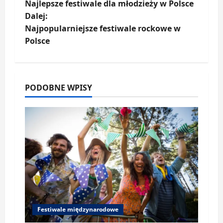
Najlepsze festiwale dla młodzieży w Polsce
o
Dalej:
Najpopularniejsze festiwale rockowe w
b
Polsce
a
c
PODOBNE WPISY
z
w
p
i
s
y
Festiwale międzynarodowe