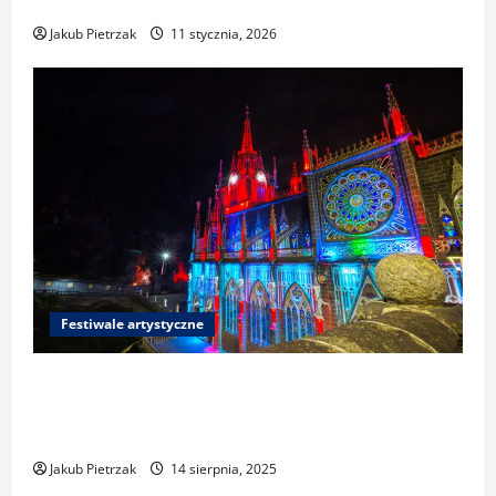
jak przygotować portfolio i zgłosić pracę
Jakub Pietrzak
11 stycznia, 2026
Festiwale artystyczne
Festiwale światła i mappingu 3D w Polsce i
Europie: gdzie zobaczyć najciekawsze
wydarzenia
Jakub Pietrzak
14 sierpnia, 2025