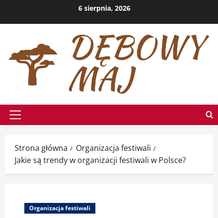
Przejdź
6 sierpnia, 2026
do
treści
Menu
główne
Strona główna
Organizacja festiwali
Jakie są trendy w organizacji festiwali w Polsce?
Organizacja festiwali