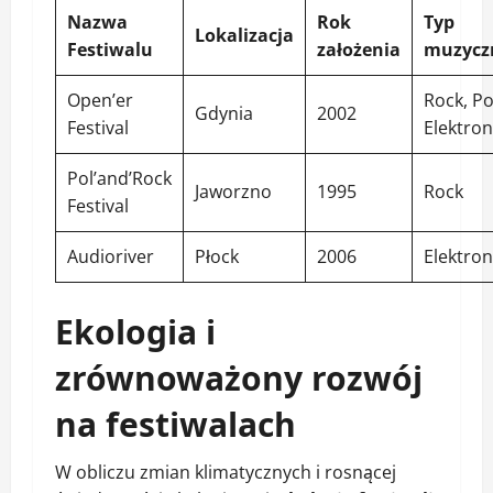
Nazwa
Rok
Typ
Lokalizacja
Festiwalu
założenia
muzycz
Open’er
Rock, Po
Gdynia
2002
Festival
Elektron
Pol’and’Rock
Jaworzno
1995
Rock
Festival
Audioriver
Płock
2006
Elektron
Ekologia i
zrównoważony rozwój
na festiwalach
W obliczu zmian klimatycznych i rosnącej