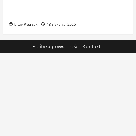
Zero-waste na festiwalu: segregacja, kubki
wielorazowe i redukcja śladu węglowego
Jakub Pietrzak
13 sierpnia, 2025
Polityka prywatności
Kontakt