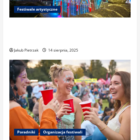
Festiwale artystyczne
Festiwale światła i mappingu 3D w Polsce i
Europie: gdzie zobaczyć najciekawsze
wydarzenia
Jakub Pietrzak
14 sierpnia, 2025
Poradniki
Organizacja festiwali