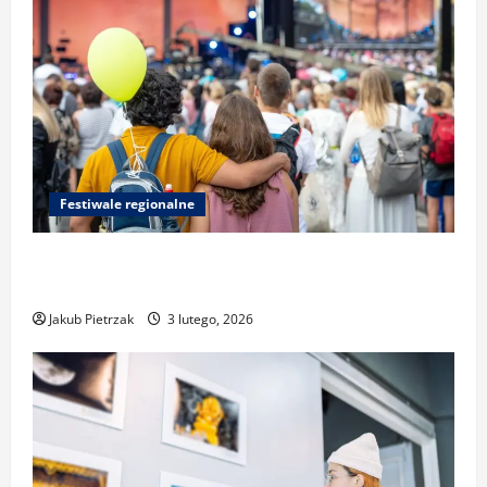
Festiwale regionalne
Najlepsze miejsca do relaksu nad Pogorią
III podczas festiwalu
Jakub Pietrzak
3 lutego, 2026