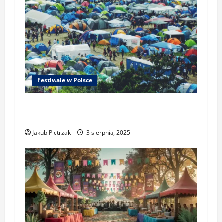
Festiwale w Polsce
Jak wybrać nocleg na festiwal –
camping czy glamping?
Jakub Pietrzak
3 sierpnia, 2025