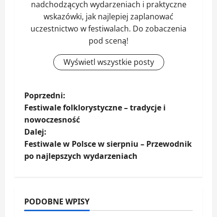
nadchodzących wydarzeniach i praktyczne
wskazówki, jak najlepiej zaplanować
uczestnictwo w festiwalach. Do zobaczenia
pod sceną!
Wyświetl wszystkie posty
Z
Poprzedni:
Festiwale folklorystyczne – tradycje i
o
nowoczesność
Dalej:
b
Festiwale w Polsce w sierpniu – Przewodnik
a
po najlepszych wydarzeniach
c
z
PODOBNE WPISY