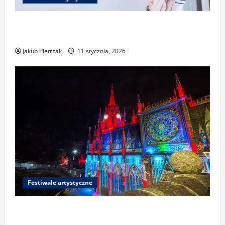
Festiwale fotograficzne i sztuk wizualnych:
jak przygotować portfolio i zgłosić pracę
Jakub Pietrzak
11 stycznia, 2026
Festiwale artystyczne
Festiwale światła i mappingu 3D w Polsce i
Europie: gdzie zobaczyć najciekawsze