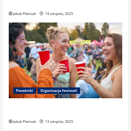
wydarzenia
Jakub Pietrzak
14 sierpnia, 2025
Poradniki
Organizacja festiwali
Zero-waste na festiwalu: segregacja, kubki
wielorazowe i redukcja śladu węglowego
Jakub Pietrzak
13 sierpnia, 2025