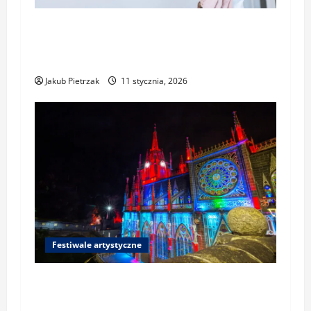
Festiwale fotograficzne i sztuk
wizualnych: jak przygotować portfolio i
zgłosić pracę
Jakub Pietrzak
11 stycznia, 2026
Festiwale artystyczne
Festiwale światła i mappingu 3D w
Polsce i Europie: gdzie zobaczyć