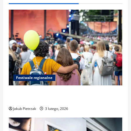
Festiwale regionalne
Najlepsze miejsca do relaksu nad Pogorią
III podczas festiwalu
Jakub Pietrzak
3 lutego, 2026