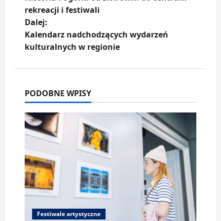
o
rekreacji i festiwali
Dalej:
b
Kalendarz nadchodzących wydarzeń
a
kulturalnych w regionie
c
z
PODOBNE WPISY
w
p
i
s
y
Festiwale artystyczne