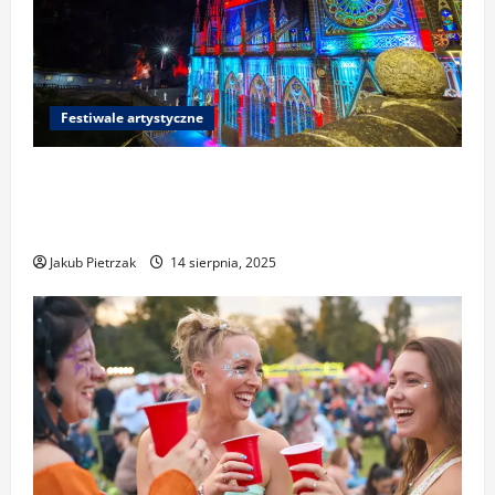
Festiwale artystyczne
Festiwale światła i mappingu 3D w Polsce i
Europie: gdzie zobaczyć najciekawsze
wydarzenia
Jakub Pietrzak
14 sierpnia, 2025