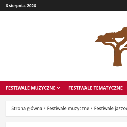
Przejdź
6 sierpnia, 2026
do
treści
FESTIWALE MUZYCZNE
FESTIWALE TEMATYCZNE
Strona główna
Festiwale muzyczne
Festiwale jazz