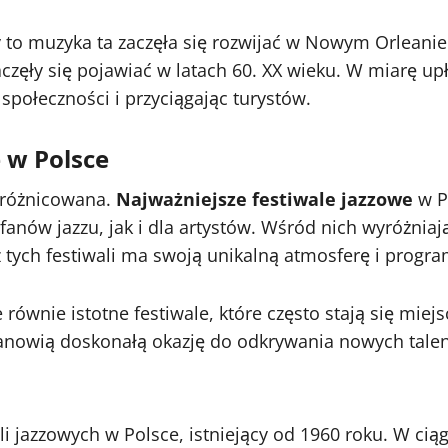
dy to muzyka ta zaczęła się rozwijać w Nowym Orlean
częły się pojawiać w latach 60. XX wieku. W miarę upły
społeczności i przyciągając turystów.
 w Polsce
 zróżnicowana.
Najważniejsze festiwale jazzowe
w P
nów jazzu, jak i dla artystów. Wśród nich wyróżniają 
z tych festiwali ma swoją unikalną atmosferę i progra
 równie istotne festiwale, które często stają się mi
stanowią doskonałą okazję do odkrywania nowych tale
li jazzowych w Polsce, istniejący od 1960 roku. W ciągu