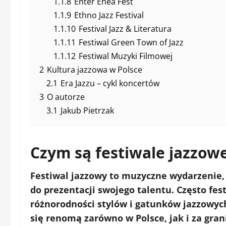
1.1.8
Enter Enea Fest
1.1.9
Ethno Jazz Festival
1.1.10
Festival Jazz & Literatura
1.1.11
Festiwal Green Town of Jazz
1.1.12
Festiwal Muzyki Filmowej
2
Kultura jazzowa w Polsce
2.1
Era Jazzu – cykl koncertów
3
O autorze
3.1
Jakub Pietrzak
Czym są festiwale jazzow
Festiwal jazzowy to
muzyczne wydarzenie
do prezentacji swojego talentu. Często fe
różnorodności stylów i gatunków jazzowych,
się renomą zarówno w Polsce, jak i za gran